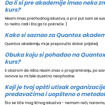
Da li si pre akademije imao neko zn
kurs?
Nisam imao prethodnog iskustva, a prvi put sam se su
to nešto radi i šta ga to pokreće :)
Kako si saznao za Quantox akadem
Quantox akademiju mi je preporučio dobar prijatelj.
Obuka koju si pohađao na Quantox a
kurs?
S obzirom da ništa nisam znao o programiranju, po sav
osnove su mi bile izuzetno neophodne.
Koji je tvoj opšti utisak organizac
predavačima i uopšteno o metodoli
Što se tiče mog ličnog iskustva - nemam reči, naravno,