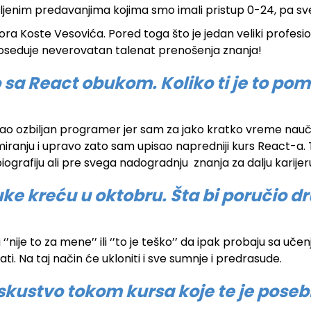
imljenim predavanjima kojima smo imali pristup 0-24, pa s
 Koste Vesovića. Pored toga što je jedan veliki profesion
- poseduje neverovatan talenat prenošenja znanja!
a React obukom. Koliko ti je to pom
ao ozbiljan programer jer sam za jako kratko vreme nauči
iranju i upravo zato sam upisao napredniji kurs React-a. Ta
biografiju ali pre svega nadogradnju znanja za dalju karijer
buke kreću u oktobru. Šta bi poručio 
 ‘’nije to za mene’’ ili ‘’to je teško’’ da ipak probaju sa u
i. Na taj način će ukloniti i sve sumnje i predrasude.
i iskustvo tokom kursa koje te je pose