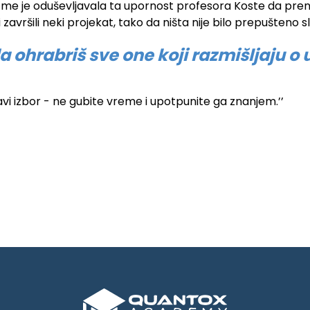
 me je oduševljavala ta upornost profesora Koste da pr
ršili neki projekat, tako da ništa nije bilo prepušteno s
 ohrabriš sve one koji razmišljaju o us
vi izbor - ne gubite vreme i upotpunite ga znanjem.’’