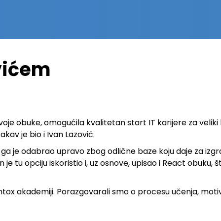
ovićem
je obuke, omogućila kvalitetan start IT karijere za veliki b
akav je bio i Ivan Lazović.
an ga je odabrao upravo zbog odlične baze koju daje za izgr
e tu opciju iskoristio i, uz osnove, upisao i
React obuku
, 
ntox akademiji. Porazgovarali smo o procesu učenja, motivac