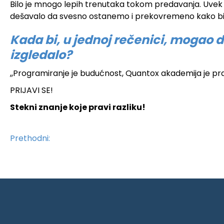
Bilo je mnogo lepih trenutaka tokom predavanja. Uvek
dešavalo da svesno ostanemo i prekovremeno kako bi zav
Kada bi, u jednoj rečenici, mogao da
izgledalo?
,,Programiranje je budućnost, Quantox akademija je pra
PRIJAVI SE
!
Stekni znanje koje pravi razliku!
Prethodni: