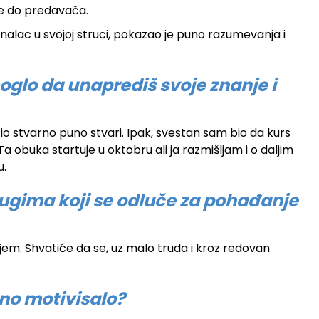
ve do predavača.
alac u svojoj struci, pokazao je puno razumevanja i
oglo da unaprediš svoje znanje i
o stvarno puno stvari. Ipak, svestan sam bio da kurs
 obuka startuje u oktobru ali ja razmišljam i o daljim
u.
drugima koji se odluče za pohađanje
čenjem. Shvatiće da se, uz malo truda i kroz redovan
bno motivisalo?