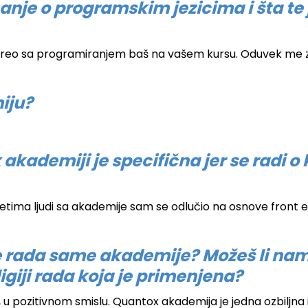
anje o programskim jezicima i šta te 
sreo sa programiranjem baš na vašem kursu. Oduvek me za
iju?
kademiji je specifična jer se radi 
etima ljudi sa akademije sam se odlučio na osnove front 
ije rada same akademije? Možeš li nam
giji rada koja je primenjena?
 u pozitivnom smislu. Quantox akademija je jedna ozbiljna 