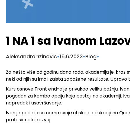
1 NA 1 sa Ivanom Laz
Aleksandra
Dzinovic
•
15.6.2023
•
Blog
•
Za nešto više od godinu dana rada, akademija je, kroz svo
neki od njih su imali zaista zapažene rezultate. Upravo t
Kurs osnove Front end-a
je privukao veliku pažnju. Iv
pogodan za kombo opciju koja postoji na akademiji. Ivan j
napredak i usavršavanje.
Ivan je podelio sa nama svoje utiske o edukaciji na Qua
profesionalni razvoj.