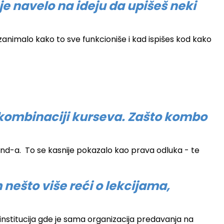
je navelo na ideju da upišeš neki
nimalo kako to sve funkcioniše i kad ispišes kod kako
o kombinaciji kurseva. Zašto kombo
end-a. To se kasnije pokazalo kao prava odluka - te
 nešto više reći o lekcijama,
institucija gde je sama organizacija predavanja na