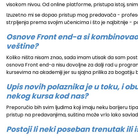
visokom nivou. Od online platforme, pristupa istoj, sn
Izuzetno mi se dopao pristup mog predavača - profesora
strpljenja prema svojim učenicima i što je najbitnije 
Osnove Front end-a si kombinovao s
veštine?
Koliko ništa nisam znao, sada imam utisak da sam post
osnova Front end-a nisu dovoljne za dalji rad u program
kursevima na akademiji jer su sjajna prilika za bogatiju 
Upis novih polaznika je u toku, i o
nekog kursa kod nas?
Preporučio bih svim ljudima koji imaju neku barijeru tipa
pristup na predavanjima, suština može vrlo lako savladat
Postoji li neki poseban trenutak il