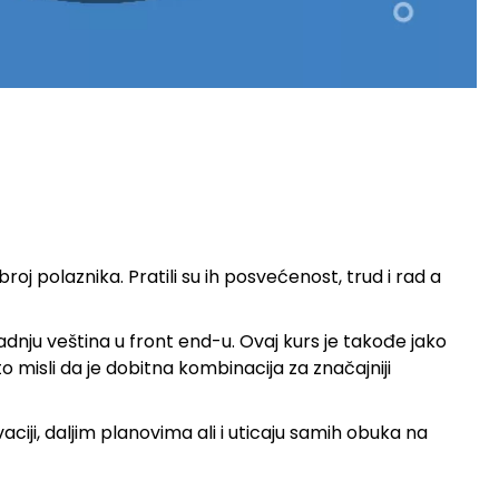
roj polaznika. Pratili su ih posvećenost, trud i rad a
adnju veština u front end-u. Ovaj kurs je takođe jako
što misli da je dobitna kombinacija za značajniji
iji, daljim planovima ali i uticaju samih obuka na