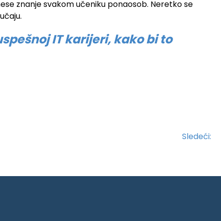
enese znanje svakom učeniku ponaosob. Neretko se
lučaju.
pešnoj IT karijeri, kako bi to
Sledeći: