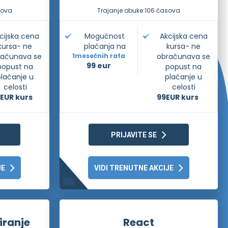
sova
Trajanje obuke:
106 časova
cijska cena
Mogućnost
Akcijska cena
kursa- ne
plaćanja na
kursa- ne
računava se
1
mesečnih rata
obračunava se
99 eur
popust na
popust na
plaćanje u
plaćanje u
celosti
celosti
9
EUR kurs
99
EUR kurs
PRIJAVITE SE
JE
VIDI TRENUTNE AKCIJE
iranje
React