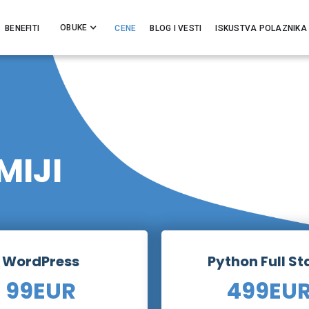
OBUKE
BENEFITI
CENE
BLOG I VESTI
ISKUSTVA POLAZNIKA
IJI
WordPress
Python Full St
99
EUR
499
EU