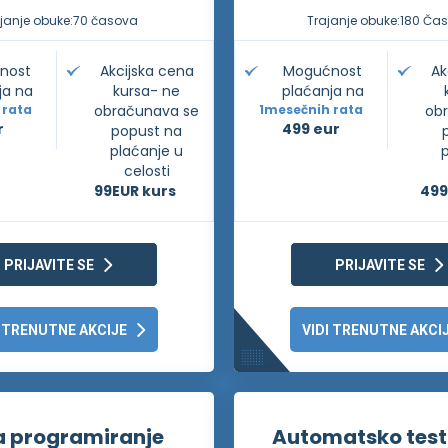
janje obuke:
70 časova
Trajanje obuke:
180 Ča
nost
Akcijska cena
Mogućnost
Ak
ja na
kursa- ne
plaćanja na
 rata
obračunava se
1
mesečnih rata
ob
r
499 eur
popust na
plaćanje u
celosti
99
EUR kurs
49
PRIJAVITE SE
PRIJAVITE SE
I TRENUTNE AKCIJE
VIDI TRENUTNE AKCI
 programiranje
Automatsko test