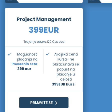
Project Management
399
EUR
Trajanje obuke:
120 Časova
Mogućnost
Akcijska cena
plaćanja na
kursa- ne
1
mesečnih rata
obračunava se
399 eur
popust na
plaćanje u
celosti
399
EUR kurs
PRIJAVITE SE