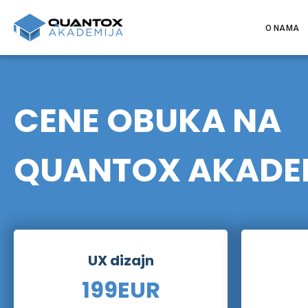
O NAMA
CENE OBUKA NA
QUANTOX AKADEM
UX dizajn
199
EUR