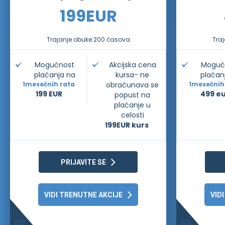
199
EUR
Trajanje obuke:
200 časova
Traj
Mogućnost
Akcijska cena
Moguć
plaćanja na
kursa- ne
plaćan
1
mesečnih rata
obračunava se
1
mesečnih
199 EUR
499 e
popust na
plaćanje u
celosti
199
EUR kurs
PRIJAVITE SE
VIDI TRENUTNE AKCIJE
VID