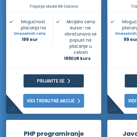
Trajanje obuke:
98 časova
Tra
Mogućnost
Akcijska cena
Moguć
plaćanja na
kursa- ne
plaćan
1
mesečnih rata
obračunava se
1
mesečnih
199 eur
99 eu
popust na
plaćanje u
celosti
199
EUR kurs
PRIJAVITE SE
VIDI TRENUTNE AKCIJE
VID
PHP programiranje
Java