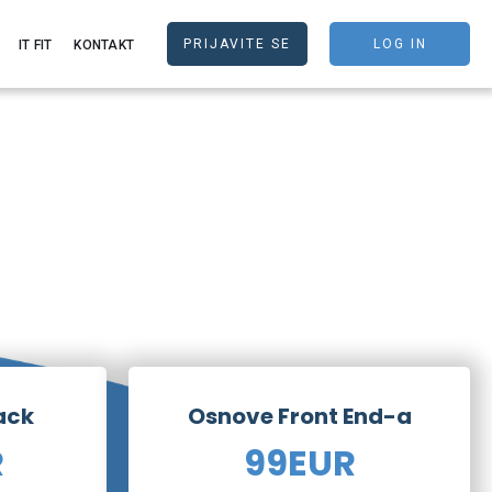
PRIJAVITE SE
LOG IN
IT FIT
KONTAKT
ack
Osnove Front End-a
R
99
EUR