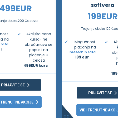
softvera
499
EUR
199
EUR
anje obuke:
200 Časova
Trajanje obuke:
120 Ča
nost
Akcijska cena
ja na
kursa- ne
Mogućnost
Ak
 rata
obračunava se
plaćanja na
ur
popust na
1
mesečnih rata
ob
plaćanje u
199 eur
celosti
499
EUR kurs
199
PRIJAVITE SE
PRIJAVITE SE
I TRENUTNE AKCIJE
VIDI TRENUTNE AKCI