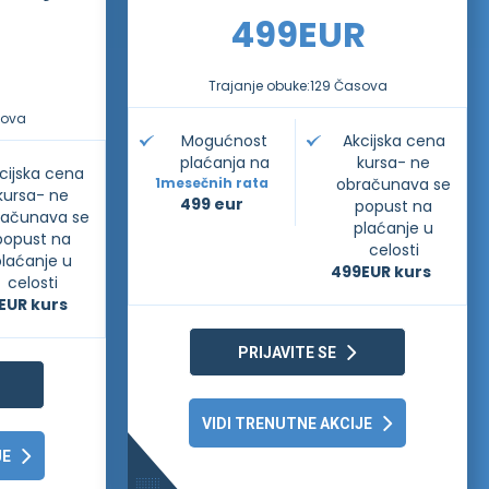
499
EUR
Trajanje obuke:
129 Časova
sova
Mogućnost
Akcijska cena
plaćanja na
kursa- ne
cijska cena
1
mesečnih rata
obračunava se
kursa- ne
499 eur
popust na
računava se
plaćanje u
popust na
celosti
plaćanje u
499
EUR kurs
celosti
EUR kurs
PRIJAVITE SE
VIDI TRENUTNE AKCIJE
JE