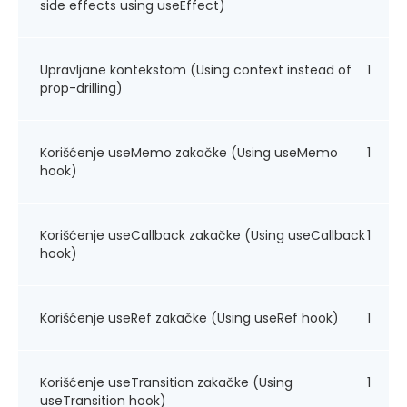
side effects using useEffect)
Upravljane kontekstom (Using context instead of
1
prop-drilling)
Korišćenje useMemo zakačke (Using useMemo
1
hook)
Korišćenje useCallback zakačke (Using useCallback
1
hook)
Korišćenje useRef zakačke (Using useRef hook)
1
Korišćenje useTransition zakačke (Using
1
useTransition hook)