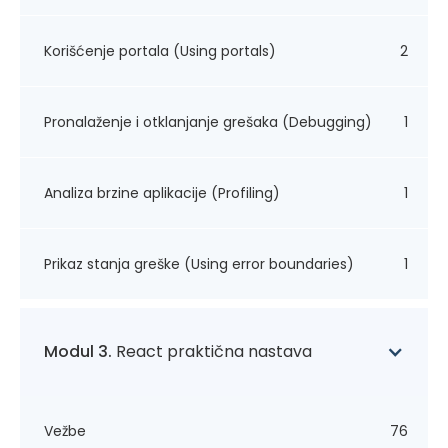
Korišćenje portala (Using portals)
2
Pronalaženje i otklanjanje grešaka (Debugging)
1
Analiza brzine aplikacije (Profiling)
1
Prikaz stanja greške (Using error boundaries)
1
Modul 3.
React praktična nastava
Vežbe
76