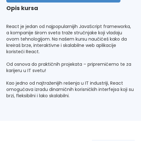
Opis kursa
React je jedan od najpopularnijih JavaScript frameworka,
a kompanije širom sveta traže stručnjake koji vladaju
ovom tehnologijom. Na našem kursu naučićeš kako da
kreiraš brze, interaktivne i skalabilne web aplikacije
koristeći React.
Od osnova do praktičnih projekata – pripremićemo te za
karijeru u IT svetu!
Kao jedno od najtraženijih rešenja u IT industriji, React
omogućava izradu dinamičnih korisničkih interfejsa koji su
brzi, fleksibilni i lako skalabilni.