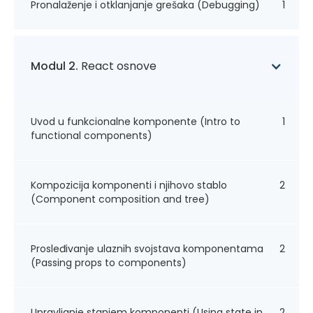
Pronalaženje i otklanjanje grešaka (Debugging)
1
Modul 2.
React osnove
Uvod u funkcionalne komponente (Intro to
1
functional components)
Kompozicija komponenti i njihovo stablo
2
(Component composition and tree)
Prosleđivanje ulaznih svojstava komponentama
2
(Passing props to components)
Upravljanje stanjem komponenti (Using state in
2