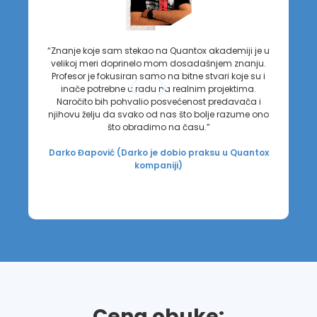
“Znanje koje sam stekao na Quantox akademiji je u
velikoj meri doprinelo mom dosadašnjem znanju.
Profesor je fokusiran samo na bitne stvari koje su i
inače potrebne u radu na realnim projektima.
Naročito bih pohvalio posvećenost predavača i
njihovu želju da svako od nas što bolje razume ono
što obradimo na času.”
Darko Đapović (Darko je dobio praksu u Quantox
kompaniji)
Cena obuke: