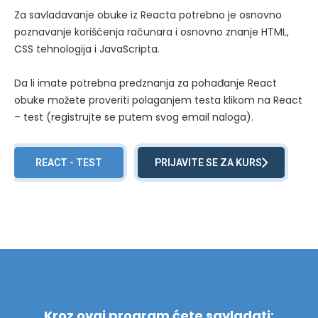
Za savladavanje obuke iz Reacta potrebno je osnovno
poznavanje korišćenja računara i osnovno znanje HTML,
CSS tehnologija i JavaScripta.
Da li imate potrebna predznanja za pohađanje React
obuke možete proveriti polaganjem testa klikom na React
– test (registrujte se putem svog email naloga).
REACT - TEST
PRIJAVITE SE ZA KURS
Kroz ovaj program ćete savladati: