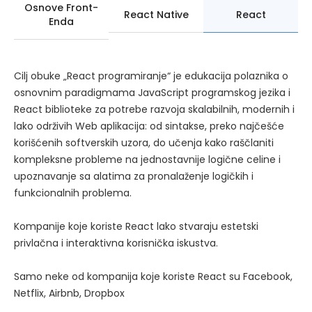
Osnove Front-
React Native
React
Enda
Cilj obuke „React programiranje“ je edukacija polaznika o
osnovnim paradigmama JavaScript programskog jezika i
React biblioteke za potrebe razvoja skalabilnih, modernih i
lako održivih Web aplikacija: od sintakse, preko najčešće
korišćenih softverskih uzora, do učenja kako raščlaniti
kompleksne probleme na jednostavnije logične celine i
upoznavanje sa alatima za pronalaženje logičkih i
funkcionalnih problema.
Kompanije koje koriste React lako stvaraju estetski
privlačna i interaktivna korisnička iskustva.
Samo neke od kompanija koje koriste React su Facebook,
Netflix, Airbnb, Dropbox