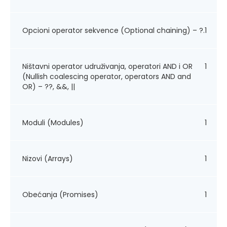
Opcioni operator sekvence (Optional chaining) – ?.
1
Ništavni operator udruživanja, operatori AND i OR
1
(Nullish coalescing operator, operators AND and
OR) – ??, &&, ||
Moduli (Modules)
1
Nizovi (Arrays)
1
Obećanja (Promises)
1