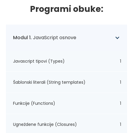
Programi obuke:
Modul 1.
JavaScript osnove
Javascript tipovi (Types)
1
Šablonski literali (String templates)
1
Funkcije (Functions)
1
Ugneždene funkcije (Closures)
1