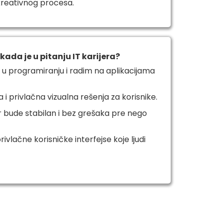
kreativnog procesa.
lj kada je u pitanju IT karijera?
 programiranju i radim na aplikacijama
a i privlačna vizualna rešenja za korisnike.
bude stabilan i bez grešaka pre nego
rivlačne korisničke interfejse koje ljudi