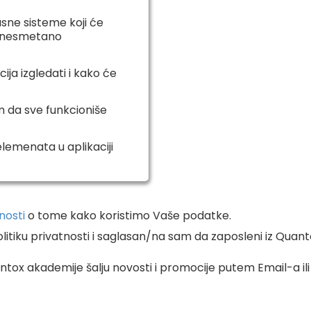
sne sisteme koji će
ovonesmetano
ija izgledati i kako će
m da sve funkcioniše
lemenata u aplikaciji
tnosti
o tome kako koristimo Vaše podatke.
tiku privatnosti i saglasan/na sam da zaposleni iz Quant
tox akademije šalju novosti i promocije putem Email-a ili