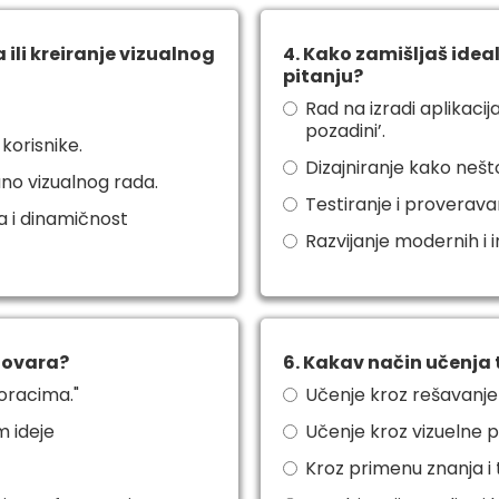
 ili kreiranje vizualnog
4. Kako zamišljaš idea
pitanju?
Rad na izradi aplikacij
pozadini’.
 korisnike.
Dizajniranje kako nešt
uno vizualnog rada.
Testiranje i proverava
a i dinamičnost
Razvijanje modernih i i
dgovara?
6. Kakav način učenja 
koracima."
Učenje kroz rešavanje
m ideje
Učenje kroz vizuelne pr
Kroz primenu znanja i t