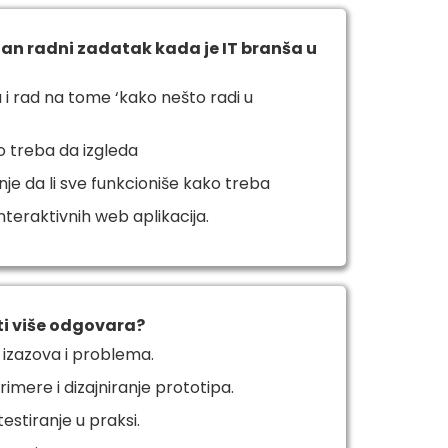
lan radni zadatak kada je IT branša u
a i rad na tome ‘kako nešto radi u
o treba da izgleda
nje da li sve funkcioniše kako treba
nteraktivnih web aplikacija.
ti više odgovara?
 izazova i problema.
imere i dizajniranje prototipa.
estiranje u praksi.