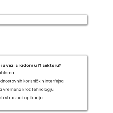
či u vezi s radom u IT sektoru?
roblema
jednostavnih korisničkih interfejsa.
da vremena kroz tehnologiju.
b stranica i aplikacija.