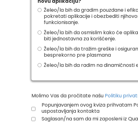
novu aplikaciju?
Želeo/la bih da gradim pouzdane i efika
pokretati aplikacije i obezbediti njih
funkcionisanje.
Želeo/la bih da osmislim kako će aplikac
biti jednostavna za korišćenje.
Želeo/la bih da tražim greške i osigura
besprekorno pre plasmana
Želeo/la bih da radim na dinamičnosti e
Molimo Vas da pročitate našu
Politiku priva
Popunjavanjem ovog kviza prihvatam Poli
uspostavljanja kontakta
Saglasan/na sam da mi zaposleni iz Quan