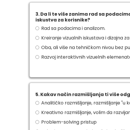
3. Da li te više zanima rad sa podacima
iskustva za korisnike?
Rad sa podacima i analizom.
Kreiranje vizualnih iskustava i dizajna za
Oba, ali više na tehničkom nivou bez p
Razvoj interaktivnih vizuelnih elemenat
5. Kakav način razmišljanja ti više o
Analitičko razmišljanje, razmišljanje "u 
Kreativno razmišljanje, volim da razvija
Problem-solving pristup