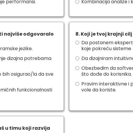
nje performansi.
Kombinacija analize i 
 ti najviše odgovaralo
8. Koji je tvoj krajnji ci
Da postanem ekspert u
ramske jezike.
koje pokreću sisteme
vanje dizajna potrebama
Da dizajniram intuitivn
Obezbedim da softver 
o bih osigurao/la da sve
što dođe do korisnika.
Pravim interaktivne i p
amičnih funkcionalnosti
vole da koriste.
š u timu koji razvija