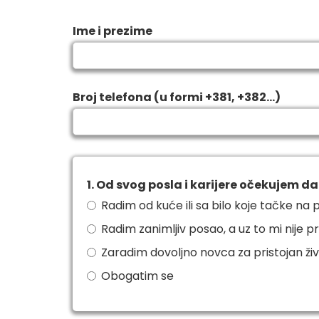
Ime i prezime
Broj telefona (u formi +381, +382...)
1. Od svog posla i karijere očekujem da
Radim od kuće ili sa bilo koje tačke na 
Radim zanimljiv posao, a uz to mi nije p
Zaradim dovoljno novca za pristojan ži
Obogatim se