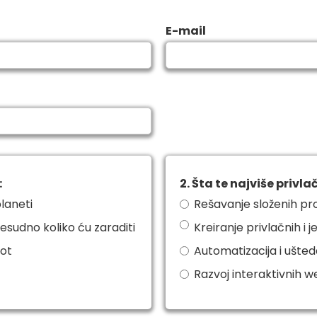
E-mail
:
2. Šta te najviše privla
planeti
Rešavanje složenih p
resudno koliko ću zaraditi
Kreiranje privlačnih i 
vot
Automatizacija i ušte
Razvoj interaktivnih we