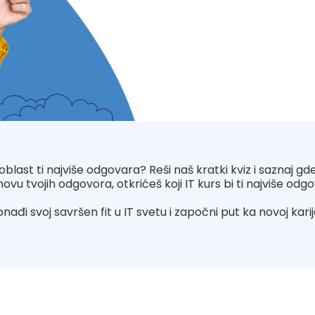
 oblast ti najviše odgovara? Reši naš kratki kviz i saznaj gde 
ovu tvojih odgovora, otkrićeš koji IT kurs bi ti najviše odg
nađi svoj savršen fit u IT svetu i započni put ka novoj karij