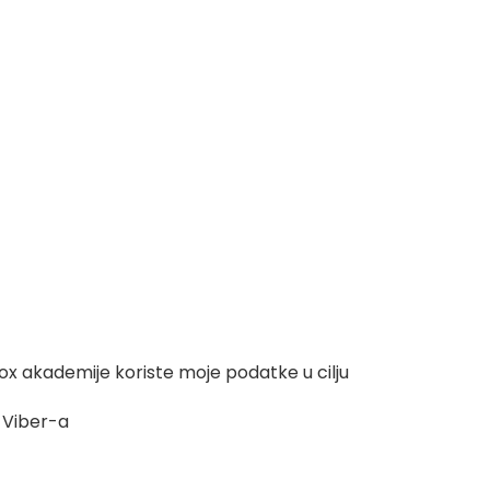
ox akademije koriste moje podatke u cilju
 Viber-a