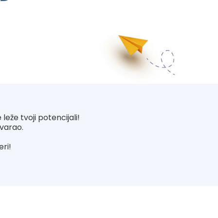
leže tvoji potencijali!
ovarao.
eri!