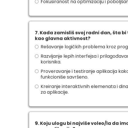
Fokusiranost na optimizaciju i poboljša
7. Kada zamisliš svoj radni dan, šta bi
kao glavna aktivnost?
Rešavanje logičkih problema kroz prog
Razvijanje lepih interfejsa i prilagođa
korisnika.
Proveravanje i testiranje aplikacija kak
funkcioniše savršeno.
Kreiranje interaktivnih elemenata i din
za aplikacije.
9. Koju ulogu bi najviše voleo/la da ima