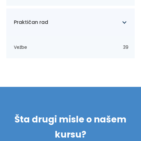
Praktičan rad
Vežbe
39
Šta drugi misle o našem
kursu?