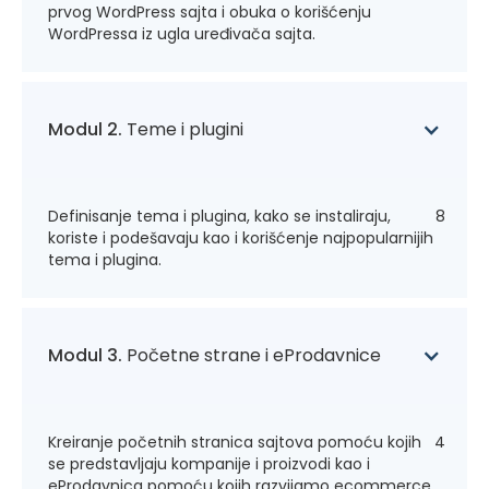
prvog WordPress sajta i obuka o korišćenju
WordPressa iz ugla uređivača sajta.
Modul 2.
Teme i plugini
Definisanje tema i plugina, kako se instaliraju,
8
koriste i podešavaju kao i korišćenje najpopularnijih
tema i plugina.
Modul 3.
Početne strane i eProdavnice
Kreiranje početnih stranica sajtova pomoću kojih
4
se predstavljaju kompanije i proizvodi kao i
eProdavnica pomoću kojih razvijamo ecommerce