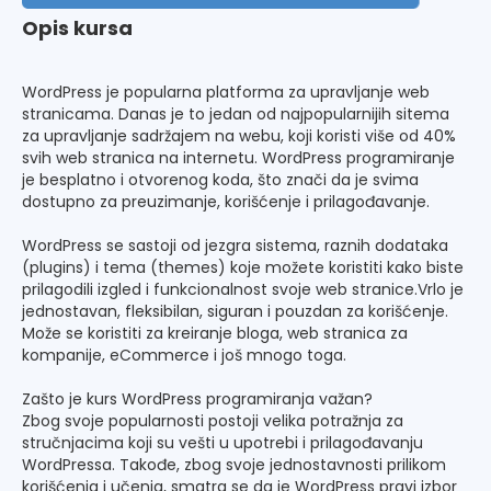
Opis kursa
WordPress je popularna platforma za upravljanje web
stranicama. Danas je to jedan od najpopularnijih sitema
za upravljanje sadržajem na webu, koji koristi više od 40%
svih web stranica na internetu. WordPress programiranje
je besplatno i otvorenog koda, što znači da je svima
dostupno za preuzimanje, korišćenje i prilagođavanje.
WordPress se sastoji od jezgra sistema, raznih dodataka
(plugins) i tema (themes) koje možete koristiti kako biste
prilagodili izgled i funkcionalnost svoje web stranice.Vrlo je
jednostavan, fleksibilan, siguran i pouzdan za korišćenje.
Može se koristiti za kreiranje bloga, web stranica za
kompanije, eCommerce i još mnogo toga.
Zašto je kurs WordPress programiranja važan?
Zbog svoje popularnosti postoji velika potražnja za
stručnjacima koji su vešti u upotrebi i prilagođavanju
WordPressa. Takođe, zbog svoje jednostavnosti prilikom
korišćenja i učenja, smatra se da je WordPress pravi izbor