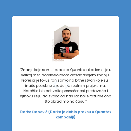
“Znanje koje sam stekao na Quantox akademiji je u
velikoj meri doprinelo mom dosadašnjem znanju.
Profesor je fokusiran samo na bitne stvari koje su i
inače potrebne u radu na realnim projektima.
Naročito bih pohvalio posvećenost predavača i
njihovu želju da svako od nas što bolje razume ono
što obradimo na času.”
Darko Đapović (Darko je dobio praksu u Quantox
kompaniji)