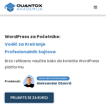
WordPress za Početnike:
Vodič za Kreiranje
Profesionalnih Sajtova
Brzo i efikasno naučite kako da koristite WordPress
platformu
Senior Back End Developer
Predavač:
Aleksandar Džavrić
PRIJAVITE SE ZA KURS