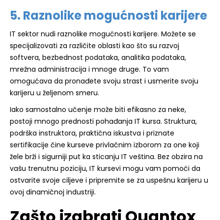
5. Raznolike mogućnosti karijere
IT sektor nudi raznolike mogućnosti karijere. Možete se
specijalizovati za različite oblasti kao što su razvoj
softvera, bezbednost podataka, analitika podataka,
mrežna administracija i mnoge druge. To vam
omogućava da pronađete svoju strast i usmerite svoju
karijeru u željenom smeru.
Iako samostalno učenje može biti efikasno za neke,
postoji mnogo prednosti pohađanja IT kursa. Struktura,
podrška instruktora, praktična iskustva i priznate
sertifikacije čine kurseve privlačnim izborom za one koji
žele brži i sigurniji put ka sticanju IT veština. Bez obzira na
vašu trenutnu poziciju, IT kursevi mogu vam pomoći da
ostvarite svoje ciljeve i pripremite se za uspešnu karijeru u
ovoj dinamičnoj industriji.
Zašto izabrati Quantox