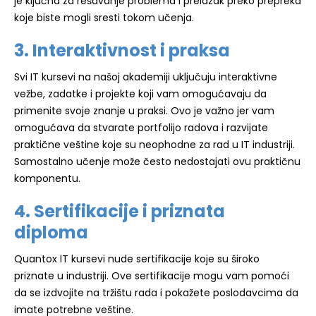
je ključna za rešavanje problema i prelazak preko prepreka
koje biste mogli sresti tokom učenja.
3. Interaktivnost i praksa
Svi IT kursevi na našoj akademiji uključuju interaktivne
vežbe, zadatke i projekte koji vam omogućavaju da
primenite svoje znanje u praksi. Ovo je važno jer vam
omogućava da stvarate portfolijo radova i razvijate
praktične veštine koje su neophodne za rad u IT industriji.
Samostalno učenje može često nedostajati ovu praktičnu
komponentu.
4. Sertifikacije i priznata
diploma
Quantox IT kursevi nude sertifikacije koje su široko
priznate u industriji. Ove sertifikacije mogu vam pomoći
da se izdvojite na tržištu rada i pokažete poslodavcima da
imate potrebne veštine.