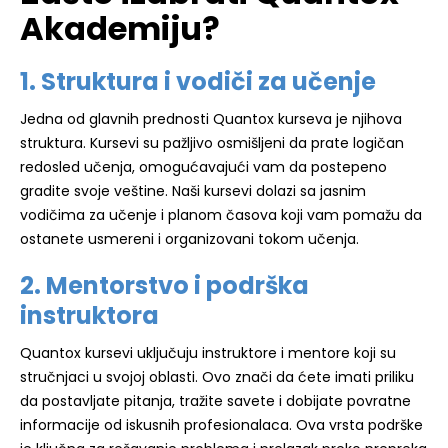
Akademiju?
1. Struktura i vodiči za učenje
Jedna od glavnih prednosti Quantox kurseva je njihova
struktura. Kursevi su pažljivo osmišljeni da prate logičan
redosled učenja, omogućavajući vam da postepeno
gradite svoje veštine. Naši kursevi dolazi sa jasnim
vodičima za učenje i planom časova koji vam pomažu da
ostanete usmereni i organizovani tokom učenja.
2. Mentorstvo i podrška
instruktora
Quantox kursevi uključuju instruktore i mentore koji su
stručnjaci u svojoj oblasti. Ovo znači da ćete imati priliku
da postavljate pitanja, tražite savete i dobijate povratne
informacije od iskusnih profesionalaca. Ova vrsta podrške