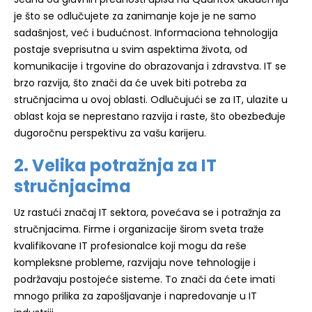
je što se odlučujete za zanimanje koje je ne samo
sadašnjost, već i budućnost. Informaciona tehnologija
postaje sveprisutna u svim aspektima života, od
komunikacije i trgovine do obrazovanja i zdravstva. IT se
brzo razvija, što znači da će uvek biti potreba za
stručnjacima u ovoj oblasti. Odlučujući se za IT, ulazite u
oblast koja se neprestano razvija i raste, što obezbeđuje
dugoročnu perspektivu za vašu karijeru.
2. Velika potražnja za IT
stručnjacima
Uz rastući značaj IT sektora, povećava se i potražnja za
stručnjacima. Firme i organizacije širom sveta traže
kvalifikovane IT profesionalce koji mogu da reše
kompleksne probleme, razvijaju nove tehnologije i
podržavaju postojeće sisteme. To znači da ćete imati
mnogo prilika za zapošljavanje i napredovanje u IT