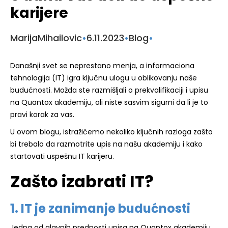
karijere
Marija
Mihailovic
•
6.11.2023
•
Blog
•
Današnji svet se neprestano menja, a informaciona
tehnologija (IT) igra ključnu ulogu u oblikovanju naše
budućnosti. Možda ste razmišljali o prekvalifikaciji i upisu
na Quantox akademiju, ali niste sasvim sigurni da li je to
pravi korak za vas.
U ovom blogu, istražićemo nekoliko ključnih razloga zašto
bi trebalo da razmotrite upis na našu akademiju i kako
startovati uspešnu IT karijeru.
Zašto izabrati IT?
1. IT je zanimanje budućnosti
Jedna od glavnih prednosti upisa na Quantox akademiju