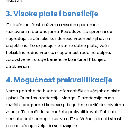
industriji.
3. Visoke plate i beneficije
IT stručnjaci često uživaju u visokim platama i
raznovrsnim beneficijama. Poslodavci su spremni da
nagrađuju stručnjake koji donose vrednost njihovim
projektima. To uključuje ne samo dobre plate, već i
fleksibilno radno vreme, mogućnost rada na daljinu,
zdravstvene i druge beneficije koje čine IT karijeru
atraktivnom.
4. Mogućnost prekvalifikacije
Nema potrebe da budete informatički stručnjak da biste
upisali Quantox akademiju. Mnoge IT akademije nude
različite programe i kurseve prilagođene različitim nivoima
znanja. To znači da se možete prekvalifikovati čak i ako
nemate prethodnog iskustva u IT-u. Važno je imati strast
prema učenju i želju da se razvijate.