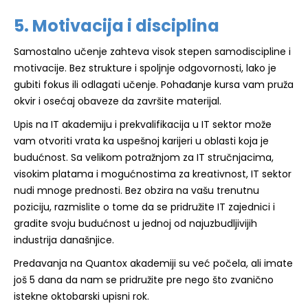
5. Motivacija i disciplina
Samostalno učenje zahteva visok stepen samodiscipline i
motivacije. Bez strukture i spoljnje odgovornosti, lako je
gubiti fokus ili odlagati učenje. Pohađanje kursa vam pruža
okvir i osećaj obaveze da završite materijal.
Upis na IT akademiju i prekvalifikacija u IT sektor može
vam otvoriti vrata ka uspešnoj karijeri u oblasti koja je
budućnost. Sa velikom potražnjom za IT stručnjacima,
visokim platama i mogućnostima za kreativnost, IT sektor
nudi mnoge prednosti. Bez obzira na vašu trenutnu
poziciju, razmislite o tome da se pridružite IT zajednici i
gradite svoju budućnost u jednoj od najuzbudljivijih
industrija današnjice.
Predavanja na Quantox akademiji su već počela, ali imate
još 5 dana da nam se pridružite pre nego što zvanično
istekne oktobarski upisni rok.